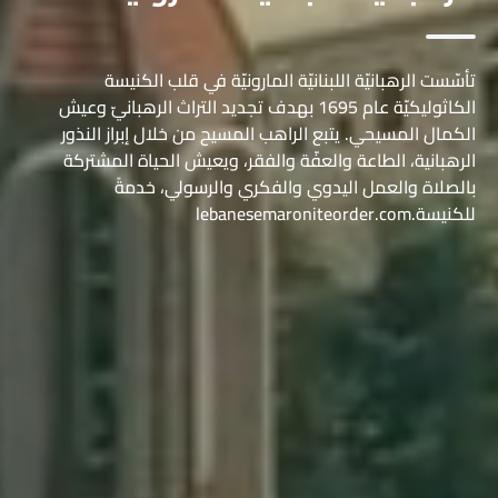
تأسّست الرهبانيّة اللبنانيّة المارونيّة في قلب الكنيسة
الكاثوليكيّة عام 1695 بهدف تجديد التراث الرهبانيّ وعيش
الكمال المسيحي. يتبع الراهب المسيح من خلال إبراز النذور
الرهبانية، الطاعة والعفّة والفقر، ويعيش الحياة المشتركة
بالصلاة والعمل اليدوي والفكري والرسولي، خدمةً
للكنيسة.lebanesemaroniteorder.com