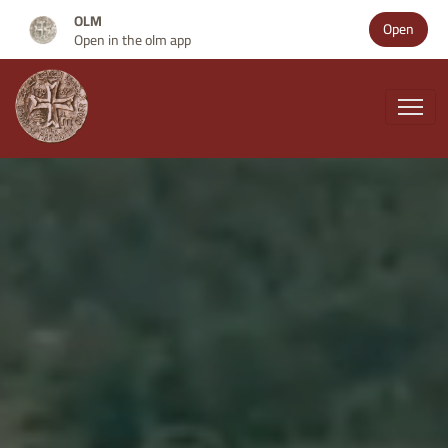
OLM
Open
Open in the olm app