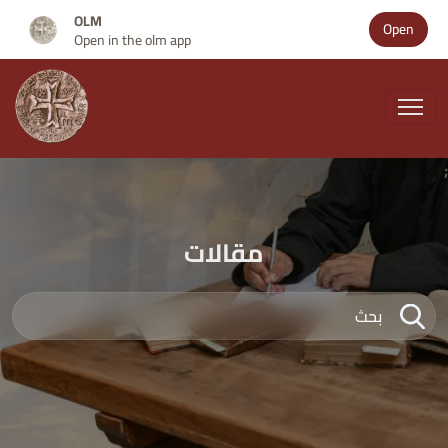
OLM
Open
Open in the olm app
;
مقالات