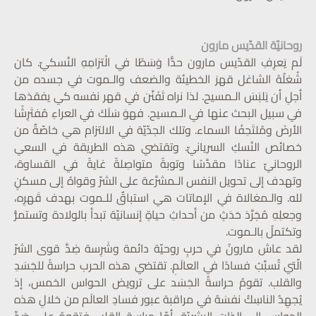
روحانيّة القدّيس مارون
لَم يَعرِفِ القدّيس مارون حدًّا وَسَطًا في الْتزامِهِ النُسكيّ. كان
شُغلُهُ الشاغل قهرَ الخطيئة والضعف والـموت في جسده من
أجلِ أن يَلبَسَ الـمسيح. لذا نراه تَفَنّن في قهر نفسه كي يفقدَها
في سبيل البحث عنها في الـمسيح. فهوَ سَلَكَ في العراءِ مُفتَرِشًا
الأرضَ ومُلتَحِفًا السماء. وتلك الجدّيّة في الالتزام هي خاصّةٌ من
خصائص النُسكِ السريانيّ. وتقتضي هذه الطريقة في السعي
الروحانيّ عنادًا مقدَّسًا وتوبةً متواصِلةً غايةً في القساوة،
وتهدف إلى تحويل النفس الـمشرَّعة على الشرّ وقواهُ إلى مسكنٍ
لله. والـمغالاة في الإماتات هي استباقٌ للـموت بهدف قَهرِه،
وجعلِهِ مُجَرَّدَ حَدَثٍ من أحداثِ حياةٍ إنسانيّة تبدأ بالولادة وتستمرُّ
وتكتملُ بالـموت.
لقد عاش مارونُ في حربٍ روحيّة دائمة وشَرِسة ضِدَّ قوى الشرّ
الّتي تُسبِّبُ فسادًا في العالَمِ. تقتضي هذه الحرب حراسةً للجَسَدِ
والقلب. تقومُ حراسةُ الجَسَد على ترويض الحواس الخمس، إذ
يُجهِدُ الناسِكُ نفسَهُ في مراقبة عبور فسادِ العالَم من خلالِ هذه