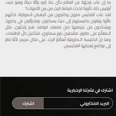
ما إن غابَ وَجهُهُ عن العالَم حتّى عادَ إليهِ يبُثُّهُ حياةً وهوَ مَيت.
أولَيسَ ذلك تأوينًا لحَدَثِ قيامةِ الربّ من بينِ الأموات؟
لقد غاب القدّيس مارون وكثيرون من الرهبان الـموارنة، لكنّهم
ظلّوا يرتقون بكنيستِهم إلى حيثُ يسكنون، ويتجوَّلونَ في رحابِها،
ويشدِّدون من عزيمَتِها حينَ تضعف قواها. هم يَتَجلّونَ، مثل
الـمعلِّمِ على طابور، ملتَحِفينَ بنورٍ سماويّ، مُبَدِّدينَ كلَّ الظلمات.
وها إنّ الكنيسة الـمارونيّة تُعظِّمُ الربَّ، على مثالِ مريم، لأنَّهُ نَظَرَ
إلى تواضُعِ رُهبانِها القدّيسين.
اشترك في نشرتنا الإخبارية
اشترك