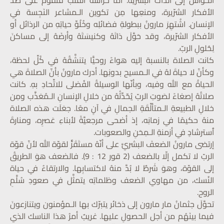
الحواس إلى الذات البشريّة. أمّا حراسة القلب فتقومُ على صَدِّ
الأفكار الشرّيرة، ومنعِها مِن تكوين الـمشاعر النَجِسة في
الإنسان. اشُتهِرَ مارونُ ببطولةِ فضائلِه وخُلُوِّ حياتِهِ من الرذائل أو
الأفكار الشرّيرة، وقد حَوَّلَ ذاتَهُ وكنيسَتَهُ وأرضَهُ إلى مساكنَ
لِحُلولِ الربّ.
كانت الصلاة بالنسبة إليه هواءً روحيًّا يتنشَّقُهُ في كُلِّ لحظة،
وكأنّ لا حياةَ لهُ في الـمسيح بدونِها. أدرك مارونُ بأنّ الصلاةَ هي
الحياةُ مع الله وفيه، وبأنّها الوسيلةُ الفُضلى للاتِّحادِ بهِ. كانت
صلاتُهُ إصغاءً لصَوتِ الربّ يُحّدِّثُهُ من خلالِ الإنسانِ الـمُعَذَّب ومِن
خلالِ الطبيعةِ الـمتألِّقَةِ الجمالِ في آنٍ معًا. جعَلَت هذه الصلاة
منهُ حكيمًا في زمانِه، إذ أضحى مرجعيَّةً لأبناءِ عَصرِه، ومنارةَ
ٱسترشادٍ في أزمنةِ الـمِحَنِ والصعوبات.
إرتضى مارونُ الضعفَ البشريَّ على أنّهُ مستَقَرٌّ لقوّة الله لأنّ قوّة
الربّ لا تكمل إلّا بالضعف (2 قور 12 : 9). فالضعف هوَ الطريقُ
إلى القوّة، وهوَ شَرطٌ لا بُدَّ منهُ لاكتسابِها. والارتقاءُ في حياة
النُسك، من مهاوي الضعف وظلماتِه يتمثَّل في صعودِ سُلَّمِ
الروح.
تحوَّلَ جثمانُ مار مارون إلى ذخائر يتبرّك بها الـمؤمنون ويتنازعونَ
فيما بينَهُم من أجل الحصولِ عليها. غريبٌ أمرُ هذا الناسك الذي