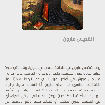
القديس مارون
ولد القدّيس مارون في منطقة حمص في سوريا، وقد كتب سيرة
حياته تيودوريتس الأسقف، داعِيًا إيّاه مارون الناسك. عاش مارون
في جبل قورش في أواخر القرن الرابع، خطا نـهجًا نسكيًّا تـميّز
بالتقشّف القاسي؛ لذا، يعتبر مارون أبا النساك فيها، والرائد
لطريقة نسكيّة جديدة في الحياة الرهبانيّة السريانيّة ومؤسِّسًا
لـها، إذ إنه أطلق نـمطًا حياتيًّا روحيًّا، وهو العيش في العراء، أي
في الطبيعة بدون سقف أو غطاء، مـمّا دفع بالعديد من