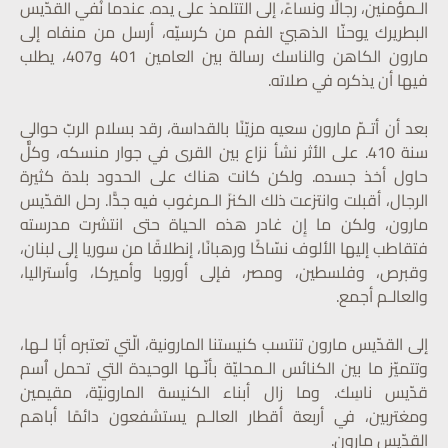
الـمؤمنين، رجالًا ونساءً، إلى التتلمذ على يده. عندما نُفي القدّيس
البطريرك يوحنّا الذهبيّ الفم من كرسيّه، أرسل من منفاه إلى
مارون الكاهن والناسك رسالة بين العامين 401 و407، يطلب
فيها أن يذكره في صلاته.
بعد أن أتـمّ مارون سعيه مزيّنًا بالقداسة، رقد بسلام الربّ حوالى
سنة 410. على الأثر نشأ نزاع بين القرى في جوار منسكه، وكلٌّ
حاول أخذ جسده. ولكن كانت هناك على الحدود بلدة كثيرة
الرجال، أقبلت وانتزعت ذلك الكنزَ الـمرغوب فيه جدًّا. رحل القدّيس
مارون، ولكن ما إِن غادر هذه الحياة حتى انتشرت مدرسته
فتقاطب إليها الألوف نسّاكًا ورهبانًا، إنطلاقًا من سوريا إلى لبنان،
وقبرص، وفلسطين، ومصر، فإلى أوروبا وأميركا، وأستراليا،
والعالـم أجمع.
إلى القدّيس مارون تنتسب كنيستنا المارونية، الّتي تعتبره أبًا لـها،
وتتميّز ما بين الكنائس الـمحليّة بأنّـها الوحيدة التي تحمل ٱسم
قدّيس ناسِك. وما زال أبناء الكنيسة المارونيّة، مقيمين
ومغتربين، في أربعة أقطار العالـم يستشفعون دائمًا أباهم
القدّيس مارون.