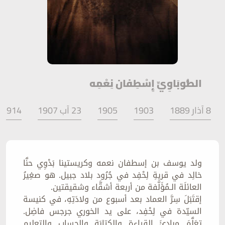
الطُّوبَاوِيِّ إِسْطِفان نِعْمِه
8 آذار 1889
1903
1905
23 آب 1907
1914 -1918
ولد يوسف بن إسطفان نعمه وكريستينا بَدْوِي حنَّا
خالِد في قريةِ لِحْفِد في جُرُود بلاد جبيل. هو صغِيرُ
العائلَة الـمُؤَلَّفة من أربعة أشقَّاء وشقيقتين.
إقتَبَلَ سِرَّ العماد بعد أسبوع من ولادَتِهِ، في كنيسة
السيّدة في لِحْفِد، على يد الخوري جرجس فاضِل.
تعَلَّمَ مبادِئَ القراءةِ والكتابَة والحساب والتعليم