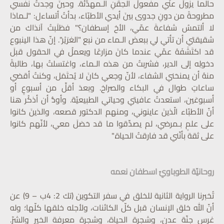
حالما يزولُ عنّي مفعولُ الحِقَنِ الـمهدّئة. وحينَ وجدتُ نفسي
مطروحةً من دونِ جدوى بينَ أيدي الأطبّاء، بدأتُ أتساءل: "لـماذا
لا ألتمسُ شفاعةَ عمّي، الأخ إسطفان؟" فطَلَبتُ آنذاك من
شقيقتي أن تأتي لي ببعض الـماء من نبع "الغرَيْر". إنّ هذا الينبوع
قد اكتَشَفَهُ عمّي عندما كانَ مزارعًا ويعملُ في الحقول قبلَ
دخولِه إلى الدير، فشربتُ من هذه الـماء، واغتسلتُ بها، طالبةً
منهُ أن يمنحَني الشفاء، لأنّ وجعي كانَ لا يُحتَمَل، وكنتُ أقضي
ساعاتٍ طوال في البكاء والصراخ. وبعدَ أقلِّ من أسبوعٍ أو
أسبوعَين، استعدتُ عافيتي وحياتي الطبيعيّة. وأودُّ أن أذكُر هنا
أنّ الأطبّاء الّذينَ عاينوني، ومنهم الدكتور قصعه، والذينَ كانوا
على علمٍ بـمرضي، لم يصدِّقوا ما قد حَصَلَ معي، لأنّهم كانوا
على ثقة بأنّني قد فارقتُ الحياة."
روحانيّة الطوباويّ اسطفان نعمه
تُخبرنا الرواية الثانية للخلق في سفر التكوين (تك 2: 4ب – 9) عن
أنّ الله خلق الإنسان قبل كلّ الكائنات، ولأجله خلقها كلّها؛ وله
غرس جنّة عدنٍ، وشجرة الحياة، وشجرة معرفة الخير والشرّ.