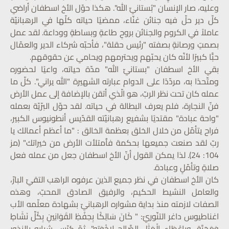
وعليه، صار الإنسان "بُستانيّ الله". هكذا حوّل الأخ اسطفان أراضي
كلّ دير حلّ فيه جنائن غنّاء، ممضيًا حياته كلّها في الرهبانيّة
عاملاً في الكروم والجنائن بروحِ طاعةٍ وبساطةٍ ووداعة. لقد عمل
بصمتٍ ورصانةٍ بصفته "رئيس حقلة"، فأحبّه شركاء الدير والعمّال
حبًّا كبيرًا لأنّه كان يحبّهم ويحترمهم ويحامي عن حقوقهم.
بقي الأخ اسطفان "بستانيّ الله" مدّة حياته، واعيًا لحضوره
ومتّحدًا به، مردّدًا على الدوام عبارته الشهيرة "الله يراني". كلّ ما
عمله كان تحت نظر الربّ، هو الّذي أتقن بالإضافة إلى عمل الأرض
فنّ النجارة، فلم يعرف البطالة في حياته. لقد حوّل البرّيّة بعمله
"واحة عبادة" مقتديًا بشفيع رهبانيّته القدّيس أنطونيوس الكبير،
فراح يتأمّل من خلال الخلق بعظمة الخالق : "ما أعظم أعمالك يا
ربّ لقد صنعت جميعها بحكمة فٱمتلأت الأرض من خيراتك" (مز
104: 24). لذا يمكن القول أنّ الأخ اسطفان جعل من عمله فعل
صلاةٍ وتأمّلٍ وعبادة.
كان الأخ اسطفان في نظر جميع الذين عرفوه الراهب التقيّ البارّ،
والعامل النشيط الحكيم، والرفيق الصادق المحبّ، وهذه
الصفات لازمته منذ بداية مشواره الرهبانيّ بشهادة معلّمه الأب
اغناطيوس داغر التنّوريّ: " كَانَ سَالِكًا بِحِفْظِ القَوَانِينِ بِكُلِّ نَشَاطٍ
وَمَحَبَّة، وبِإِعْطَاءِ الْمَثَلِ الصَّالِحِ لِإِخْوَتِهِ". ثمّ كرّس شبابه بالنذور