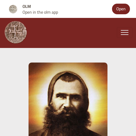
OLM
Open
Open in the olm app