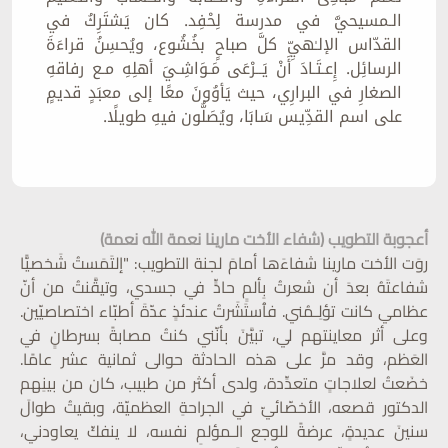
الـمسيحيَّ في مدرسة لِحْفِد. كان يَشتَرِكُ في
القدّاس الإلـٰهيِّ كلَّ صباحٍ بخُشُوع، ويُحسِنُ قراءَةَ
الرسائِل. إِعـتَـادَ أَنْ يَــرْعَى مَـوَاشِـيَ أهلِهِ مـع رفاقهِ
الصغارِ في البرارِي، حيث يَأوُونَ معًا إلى معبَدٍ قديمٍ
على اسم القدِّيس سَابَا، ويُصَلُّون فيهِ طويلًا.
أعجوبة التطويب (شفاء الأخت مارينا نعمة الله نعمة)
روَت الأخت مارينا شفاءَها أمامَ لجنة التطويب: "إلتَمَستُ شَخصيًّا
شفاعتَهُ بعدَ أن شعرتُ بِألمٍ حادٍّ في جسدي، وتيقَّنتُ من أنّ
عظامي كانت تؤلِـمُني. فٱستَشَرتُ عندئذٍ عدّةَ أطبّاء اختصاصيّين.
وعلى أثر معاينتهم لي، تبيَّنَ بأنّني كنتُ مصابةً بسرطانٍ في
العَظم، وقد مرَّ على هذه الحادثة حوالى ثمانية عشر عامًا.
خضَعتُ لعلاجاتٍ متعدِّدة، ولدى أكثر من طبيب، كان من بينِهم
الدكتور قصعه، الأخصّائيّ في الجراحةِ العظميّة، وبقيتُ طوالَ
سنينَ عديدةٍ، عرضةً للوجع الـمؤلمِ نفسه، لا ينفكّ يعاودني،