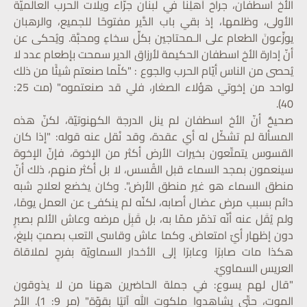
الأخ اسطفان، جراحَ أهلِنا في لبنان جرّاء ويلات الحرب العالميّة
الأولى، وظلمها، إذ بقي باب الدَّير مفتوحًا للجميع، والرهبان
يوزِّعونَ الطعام على الـمحتاجين بكلِّ سخاءٍ ومحبَّة. ويُحكى عن
أنّ إدارة الأخ اسطفان الحكيمة لأرزاق الدير سمحت بإطعام عدد لا
يُحصى من الناس أيّام الحرب والجوع : "كلّما صنعتم شيئًا من ذلك
لواحد من إخوتي هؤلاء الصغار، فلي قد صنعتموه" (مت 25:
40).
صحيحٌ أنّ الأخ اسطفان لم ينل الدرجة الكهنوتيّة، لكنّ هذه
المسألة لم تشكّل له أي عقدة، وقد نُقل عنه قوله: "إذا كان
القسوس يتمتّعون بخيرات الأرض أكثر من الإخوة، فإنّ الإخوة
سينعمون بمجد السماء قبل القُسس، لا بل أكثر منهم، ذلك أنّ
منطق السماء هو غير منطق الأرض". وكان يخضع لعلاج شبه
دائم بسبب مرض عضال أصابه، لكنّه لم ينكفئ عن العمل يومًا،
ولم يُقَل عنه أنّه تذمّر ممّا به، بل قَبِلَ مرضه وعاش الألم بصبرٍ
دون إظهار أيّ امتعاض. وكما عاش وقاسى التعب بصمتٍ بليغ،
هكذا مات صابرًا وعابرًا إلى الأخدار السماويّة بفرحٍ لملاقاة
العريس السماويّ.
"قال لهم يسوع: في جملة الحاضرين ههنا من لا يذوقون
الموت، حتّى يشاهدوا ملكوت الله آتيًا بقوّة" (مر 9: 1). الأخ