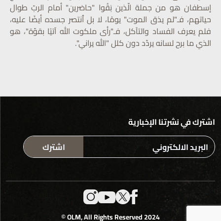
إسطفان هو من جملة الّذين بَقُوا "حاضرين" أمام الربّ طوال
حياتهم، فـ"لم يذق الموت" يومًا، لا بل ٱنتصر جسده أيضًا عليه،
فلم يعرف الفساد والتآكل، فـ"رأى ملكوت الله آتيًا بقوّة"، هو
الذي ما برح لسانه يردّد دون كلل "الله يراني".
اشترك في نشرتنا الإخبارية
اشترك
2024 OLM, All Rights Reserved ©