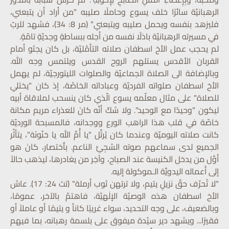
الرهبانيّة سائرًا خلف يسوع وحاملًا صليبه "من أراد أن يتبعني،
فليزهد بنفسه ويحمل صليبه ويتبعني" (مر 8: 34)، فشهد للربّ
في مسيرته الرهبانيّة باذلًا نفسه من أجله ببساطةٍ وجديّةٍ تامّةٍ.
لم يحجب عمل الأخ اسطفان صلاته التأمّليّة، بل كان يجثو أمام
القربان الأقدس يستلهم الروح القدس ويلتمس وجه الله.
وبالإضافة الى الصلاة الجماعيّة والصلوات الليتورجيّة، لم يهمل
الأخ اسطفان صلواته الفرديّة وعباداته الخاصّة، إذ كان "يختلي
للصلاة" على مثال معلّمه يسوع الّذي كان ينسحب لملاقاة أبيه
ليكون "وحيدًا مع الوحيد". ولا شكّ أنّه كانَ للعذراء مريم مكانة
خاصّة في قلب هذا الراهب الورع ووجدانه، فالمسبحة الورديّة
كانت صلاته اليوميّة وعندما كان يُرتِّل "يا أُمَّ الله يا حَنُونَة"، يتأثّر
الجميع لدى سماعهم صوته الشجِيَّ الناعم. بٱختصار، كانَ هو
أوَّل من يدخل الكنيسة عند الصباح، وآخِر من يغادرها، ليذهب حالاً
إلى أَعماله اليدويَّة الـموكولة إليه.
"لا تُحرّف حقّ نزيلٍ يتيم، ولا ترتهن ثوب أرملة" (تث 24: 17). عاش
الأخ اسطفان هذه الوصيّة الإلٰهيّة، فاهتمّ بالآخر، عمومًا،
وبالضعيف، على وجه التحديد، سواء غريبًا كانأ و يتيمًا أو عاملاً أو
فقيرًا... ويشهد دير سيّدة ميفوق على بلسمة رهبانه، بما فيهم