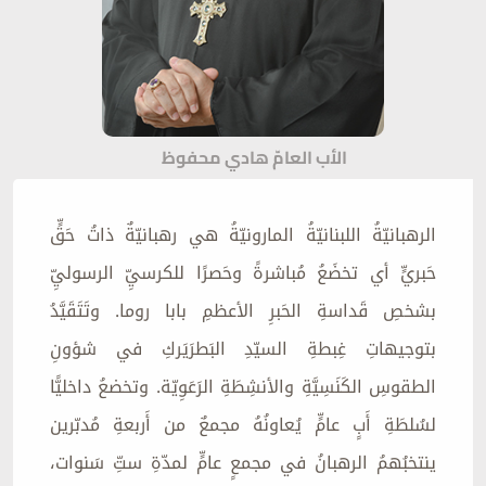
الأب العامّ هادي محفوظ
الرهبانيّةُ اللبنانيّةُ المارونيّةُ هي رهبانيّةٌ ذاتُ حَقٍّ
حَبريٍّ أي تخضَعُ مُباشرةً وحَصرًا للكرسيِّ الرسوليِّ
بشخصِ قَداسةِ الحَبرِ الأعظمِ بابا روما. وتَتَقَيَّدُ
بتوجيهاتِ غِبطةِ السيّدِ البَطرَيَركِ في شؤونِ
الطقوسِ الكَنَسِيَّةِ والأنشِطَةِ الرَعَوِيّة. وتخضعُ داخليًّا
لسُلطَةِ أَبٍ عامٍّ يُعاونُهُ مجمعٌ من أَربعةِ مُدبّرين
ينتخبُهمُ الرهبانُ في مجمعٍ عامٍّ لمدّةِ ستِّ سَنوات،