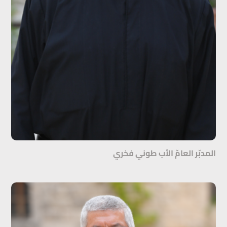
المدبّر العامّ الأب طوني فخري