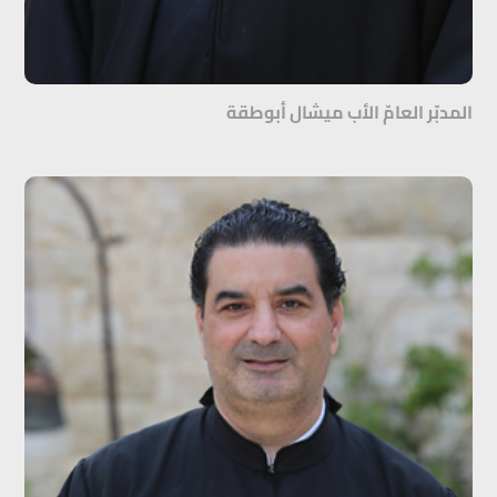
المدبّر العامّ الأب ميشال أبوطقة