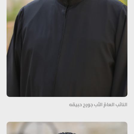
النائب العامّ الأب جورج حبيقه