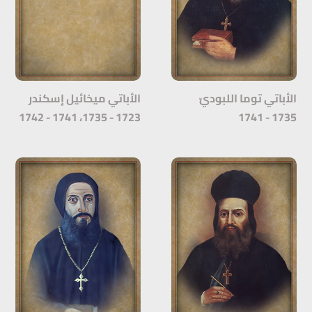
الأباتي توما اللبوديّ
الأباتي ميخائيل إسكندر
1723 - 1735، 1741 - 1742
1735 - 1741