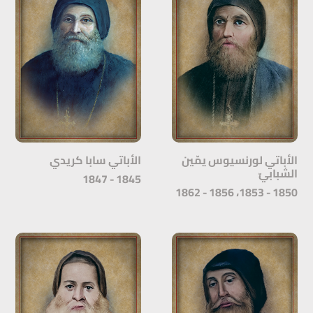
الأباتي لورنسيوس يمّين
الأباتي سابا كريدي
الشبابيّ
1845 - 1847
1850 - 1853، 1856 - 1862