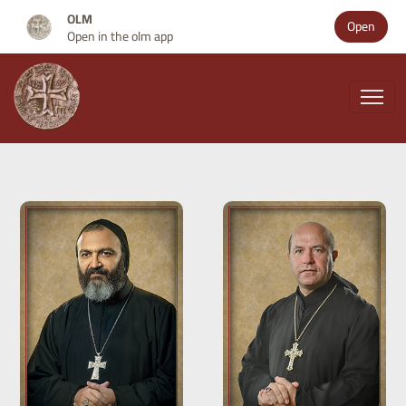
OLM
Open
Open in the olm app