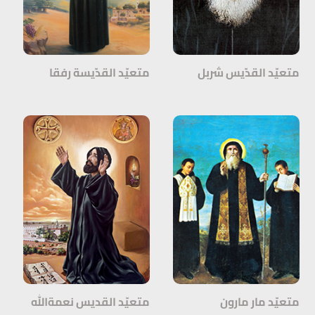
متعيّد القدّيس شربل
متعيّد القدّيسة رفقا
متعيّد مار مارون
متعيّد القديس نعمةالله