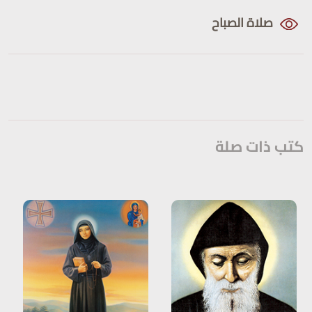
صلاة الصباح
القداس
كتب ذات صلة
الطلبة والزياح
القراءات