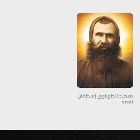
متعيّد الطوباوي إسطفان
نعمه