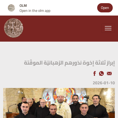
OLM
Open
Open in the olm app
إبراز ثلاثة إخوة نذورهم الرُهبانيّة الموقّتة
2026-01-10