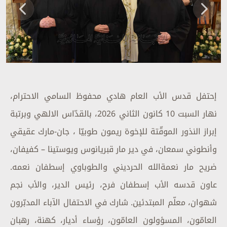
إحتفل قدس الأب العام هادي محفوظ السامي الاحترام،
نهار السبت 10 كانون الثاني 2026، بالقدّاس الالهي وبرتبة
إبراز النذور الموقّتة للإخوة ريمون طوبيّا ، جان-مارك عقيقي
وأنطوني سمعان، في دير مار قبريانوس ويوستينا – كفيفان،
ضريح مار نعمةالله الحرديني والطوباوي إسطفان نعمه.
عاون قدسه الأب إسطفان فرح، رئيس الدير، والأب نجم
شهوان، معلّم المبتدئين. شارك في الاحتفال الآباء المدبّرون
العامّون، المسؤولون العامّون، رؤساء أديار، كهنة، رهبان