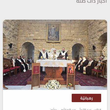
أخبار ذات صلة
رهبانيّة
قدّاس عيد التجلّي، دير المخلّص - بحنّين