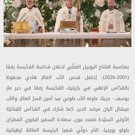
بمناسبة افتتاح اليوبيل الفضّي لاعلان قداسة القدّيسة رفقا
(2001-2026)، إحتفل قدس الأب العامّ هادي محفوظ
بالقدّاس الإلهي في بازيليك القدّيسة رفقا في دير مار
يوسف - جربتا، عاونه الأب طوني عيد أمين السرّ العامّ، والأب
ميشال اليان مرشد الدير. كما شارك في القدّاس اللبنانيّة
الأولى السيّدة نعمت عون، سعادة السفير البابوي المطران
باولو بورجيا، الأم دولّي شعيا الرئيسة العامّة لرهبانية