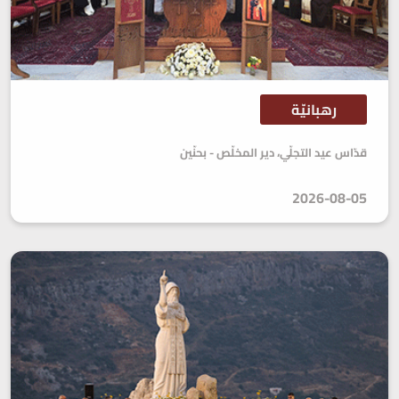
رهبانيّة
قدّاس عيد التجلّي، دير المخلّص - بحنّين
2026-08-05