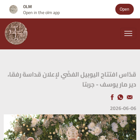
OLM
Open
Open in the olm app
قدّاس افتتاح اليوبيل الفضّي لإعلان قداسة رفقا،
دير مار يوسف - جربتا
2026-06-06