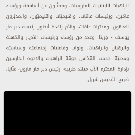
الراهبات اللبنانيات المارونيات، وممثّلون عن أساقفة ورؤساء
عامّين، ورئيسات عامّات، واقليميّات واقليميّون، والمدبّرون
العامّون، ومدبّرات عامّات، والأم راغدة أنطون رئيسة دير مار
يوسف - جربتا، وعدد من رؤساء ورئيسات الأديار والكهنة
والرهبان والراهبات، ونواب وفاعليات إجتماعيّة وسياسيّة
ومدنيّة. خدمت القدّاس جوقة الراهبات والاخوة الدارسين
بإدارة المحترم الأب ميلاد طربيه، رئيس دير مار مارون- عنّايا،
ضريح القديس شربل.