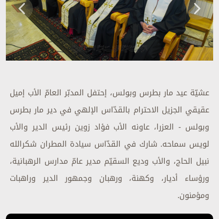
عشيّة عيد مار بطرس وبولس، إحتفل المدبّر العامّ الأب إميل
عقيقي الجزيل الاحترام بالقدّاس الإلهي في دير مار بطرس
وبولس - العزرا، عاونه الأب فؤاد زوين رئيس الدير والأب
لويس سماحه. شارك في القدّاس سيادة المطران شكرالله
نبيل الحاج، والأب وديع السقيّم مدير عامّ مدارس الرهبانية،
ورؤساء أديار، وكهنة، ورهبان وجمهور الدير وراهبات
ومؤمنون.