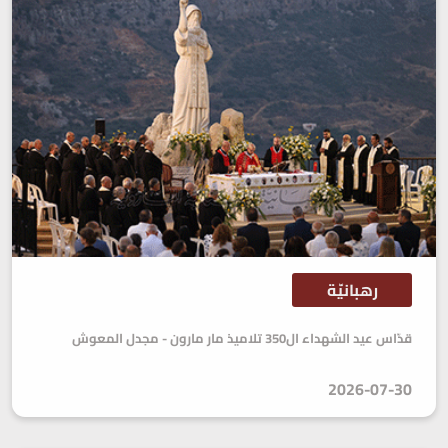
رهبانيّة
قدّاس عيد الشهداء ال350 تلاميذ مار مارون - مجدل المعوش
2026-07-30