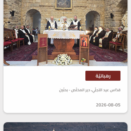
رهبانيّة
قدّاس عيد التجلّي، دير المخلّص - بحنّين
2026-08-05