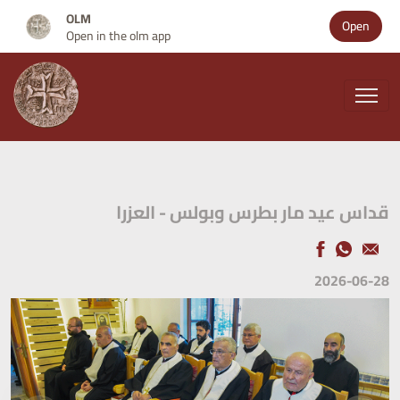
OLM
Open
Open in the olm app
قداس عيد مار بطرس وبولس - العزرا
2026-06-28