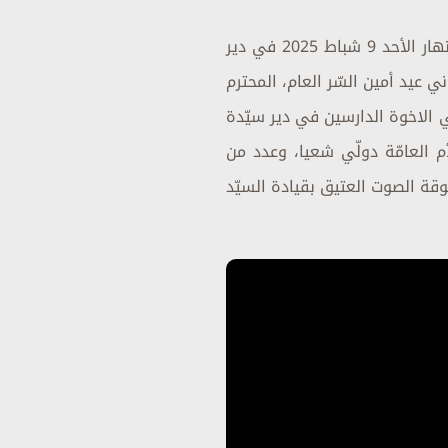
بمناسبة عيد مار مارون، إحتفل قدس الأب العام هادي محفوظ السامي الاحترام بالقدّاس الإلهي نهار الأحد 9 شباط 2025 في دير
ي عيد أمين السّر العام، المحترم
 الاخوة الدارسين في دير سيّدة
م العامّة دولّي شعيا، وعدد من
وقة الصوت العتيق بقيادة السيّد