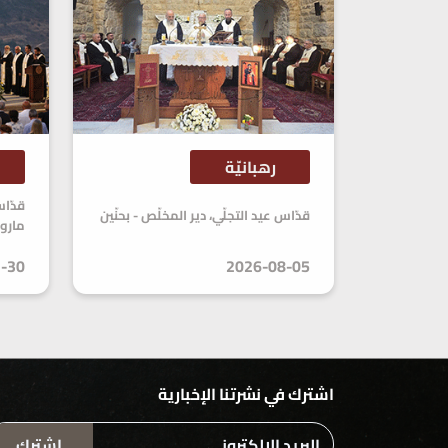
رهبانيّة
قدّاس عيد التجلّي، دير المخلّص - بحنّين
مارو
-30
2026-08-05
اشترك في نشرتنا الإخبارية
اشترك