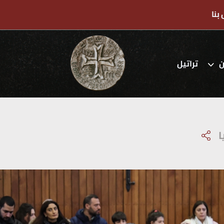
بنا
ن
تراتيل
ا