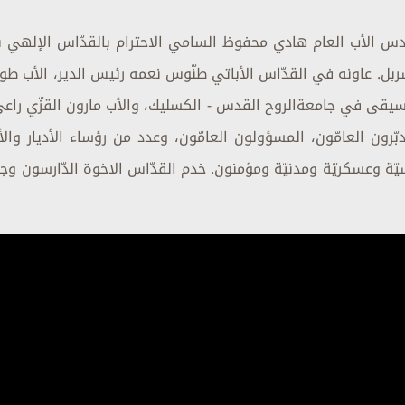
شربل. عاونه في القدّاس الأباتي طنّوس نعمه رئيس الدير، الأب طون
وسيقى في جامعةالروح القدس - الكسليك، والأب مارون القزّي راعي
ون العامّون، المسؤولون العامّون، وعدد من رؤساء الأديار والأ
يّة وعسكريّة ومدنيّة ومؤمنون. خدم القدّاس الاخوة الدّارسون وج