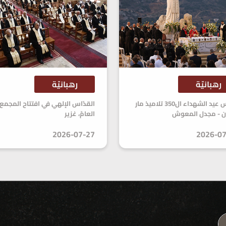
رهبانيّة
رهبانيّة
قدّاس عيد الشهداء ال350 تلاميذ مار
القدّاس الإلهي في افتتاح المجمع
ن - مجدل المعوش
العامّ، غزير
2026-07-27
2026-07