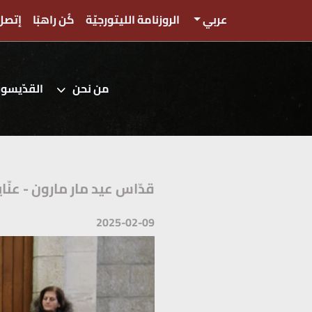
عربي
الروزنامة الليتورجيّة
كُن راهبًا
إتصل 
من نحن
القدّيسو
قدّاس عيد مار مارون - عنّاي
2025-02-09