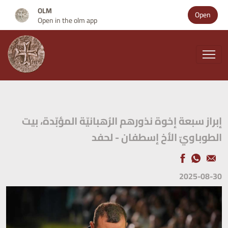
OLM
Open
Open in the olm app
إبراز سبعة إخوة نذورهم الرُهبانيّة المؤبّدة، بيت
الطوباويّ الأخ إسطفان - لحفد
2025-08-30