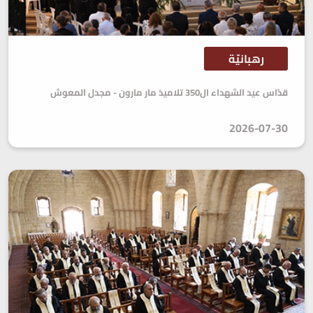
رهبانيّة
قدّاس عيد الشهداء ال350 تلاميذ مار مارون - مجدل المعوش
2026-07-30