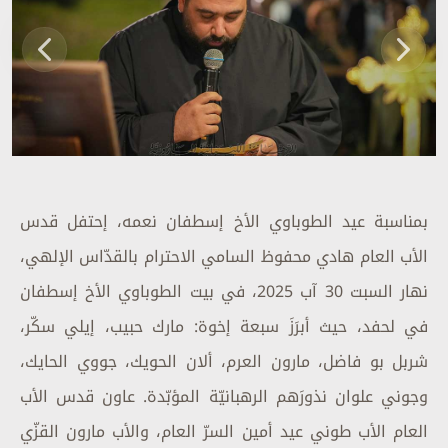
بمناسبة عيد الطوباوي الأخ إسطفان نعمه، إحتفل قدس
الأب العام هادي محفوظ السامي الاحترام بالقدّاس الإلهي،
نهار السبت 30 آب 2025، في بيت الطوباوي الأخ إسطفان
في لحفد، حيث أبرَزَ سبعة إخوة: مارك حبيب، إيلي سكّر،
شربل بو فاضل، مارون العرم، ألان الحويك، جووي الحايك،
وجوني علوان نذورَهم الرهبانيّة المؤبّدة. عاون قدس الأب
العام الأب طوني عيد أمين السرّ العام، والأب مارون القزّي