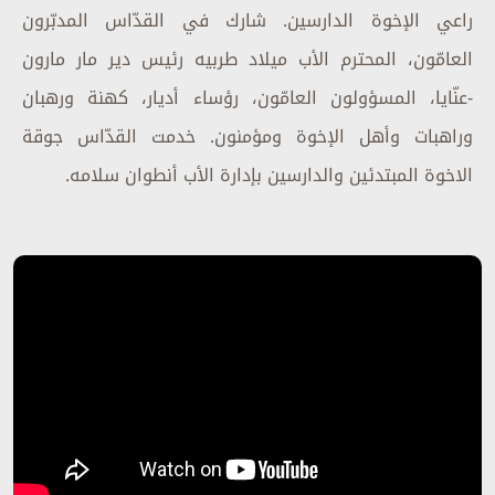
راعي الإخوة الدارسين. شارك في القدّاس المدبّرون
العامّون، المحترم الأب ميلاد طربيه رئيس دير مار مارون
-عنّايا، المسؤولون العامّون، رؤساء أديار، كهنة ورهبان
وراهبات وأهل الإخوة ومؤمنون. خدمت القدّاس جوقة
الاخوة المبتدئين والدارسين بإدارة الأب أنطوان سلامه.