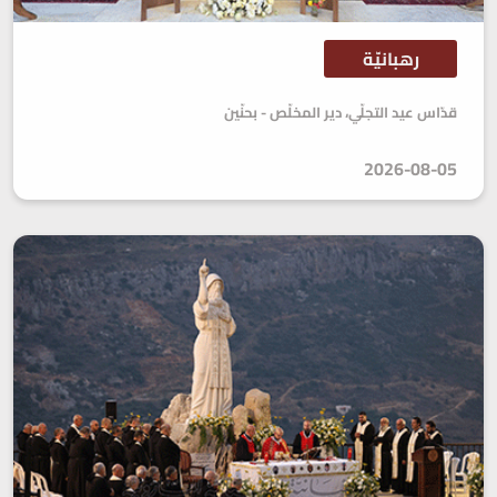
رهبانيّة
قدّاس عيد التجلّي، دير المخلّص - بحنّين
2026-08-05