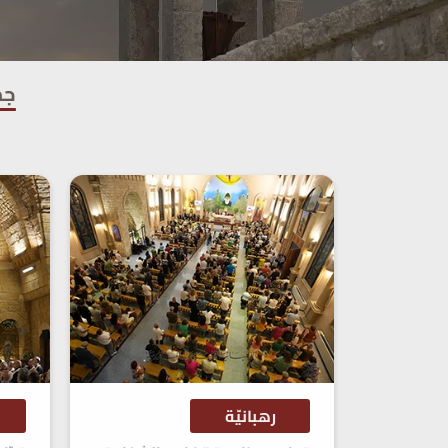
جم
رهبانيّة