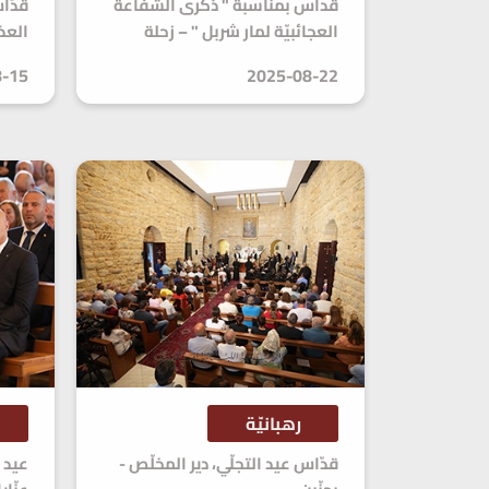
قداس بمناسبة " ذكرى الشفاعة
قدّا
العجائبيّة لمار شربل " – زحلة
العذ
8-15
2025-08-22
رهبانيّة
قدّاس عيد التجلّي، دير المخلّص -
عيد ا