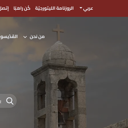
عربي
الروزنامة الليتورجيّة
كُن راهبًا
إتصل 
من نحن
القدّيسو
;