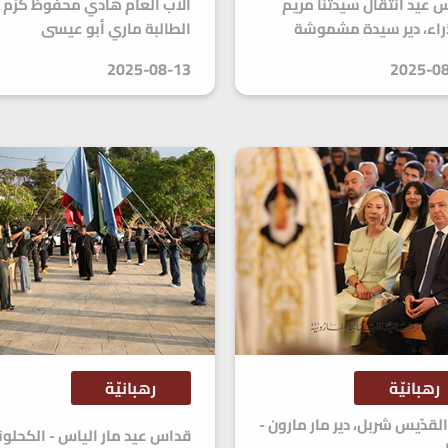
س عيد انتقال سيدتنا مريم
الأب العام هادي محفوظ كرّم
راء، دير سيدة مشموشة
الطالبة ماري أبو عيسى
2025-08-13
2025-0
رهبانيّة
رهبانيّة
لقدّيس شربل، دير مار مارون -
قداس عيد مار الياس - الكحلوني