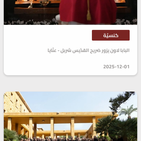
كنسيّة
البابا لاون يزور ضريح القدّيس شربل - عنّايا
2025-12-01