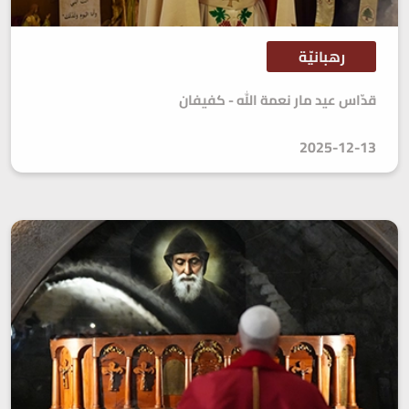
رهبانيّة
قدّاس عيد مار نعمة الله - كفيفان
2025-12-13