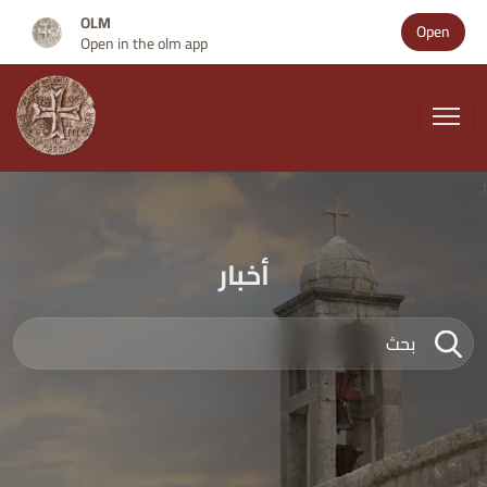
OLM
Open
Open in the olm app
;
أخبار