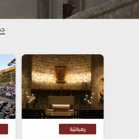
جم
رهبانيّة