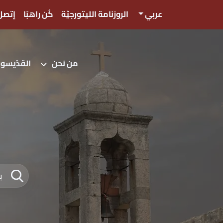
عربي
الروزنامة الليتورجيّة
كُن راهبًا
إتصل 
من نحن
القدّيسو
;