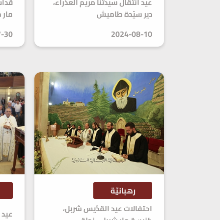
عيد انتقال سيدتنا مريم العذراء،
دير سيّدة طاميش
مار 
7-30
2024-08-10
رهبانيّة
احتفالات عيد القدّيس شربل،
عيد ا