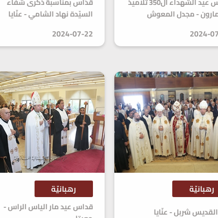
قداس عيد الشهداء ال350 تلاميذ
قدّاس بمناسبة ذكرى شفاء
مارون - مجدل المعوش
السيّدة نهاد الشامي - عنّايا
2024-07-22
2024-0
رهبانيّة
رهبانيّة
قداس عيد مار الياس الراس -
لقديس شربل - عنّايا